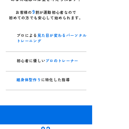
9
お客様の
割が運動初心者
なので
初めての方でも​安心して始められます。
プロによる
見た目が変わるパーソナル
トレーニング
初心者に優しい
プロのトレーナー
細身体型作り
に特化した指導
POINT
02