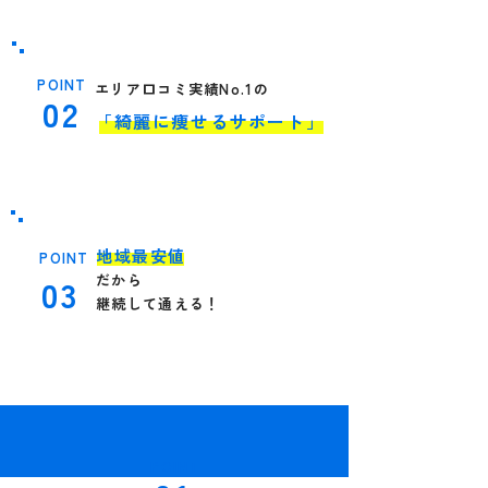
POINT
エリア口コミ実績No.1の
02
「綺
麗
に痩せるサポート」
​地域最安値
POINT
03
だから
継続して通える！
POINT