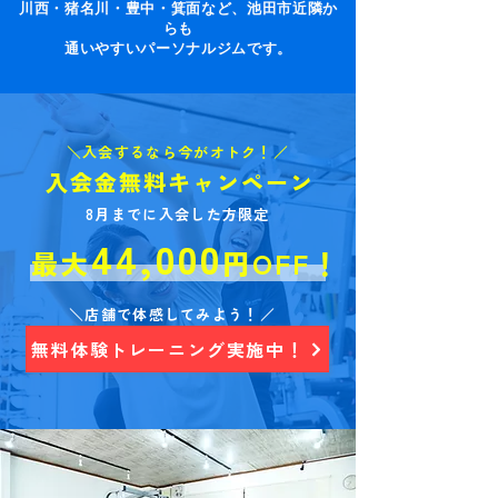
​川西・猪名川・豊中・箕面など、池田市近隣か
らも
通いやすいパーソナルジムです。
＼入会するなら今がオトク！／
入会金無料キャンペーン
8月までに入会した方限定
44,0
0
0
最大
円OFF！
＼店舗で体感してみよう！／
無料体験トレーニング実施中！