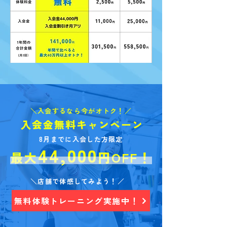
＼入会するなら今がオトク！／
入会金無料キャンペーン
8月までに入会した方限定
44,0
0
0
最大
円OFF！
＼店舗で体感してみよう！／
無料体験トレーニング実施中！