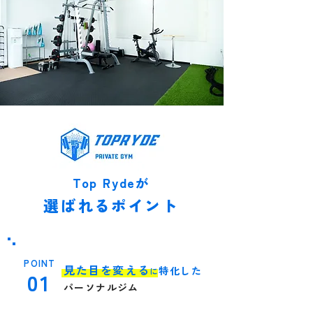
Top Rydeが
選
ばれるポイント
POINT
見た目を変える
特化した
に
01
パーソ
ナルジム