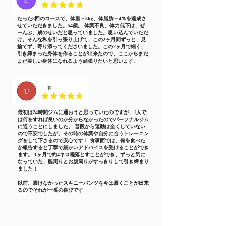
たった8回のコースで、体重－5kg、体脂肪－4％を達成さ
せていただきました。54歳。 体調不良、体力低下は、ぜ
ーんぶ、歳のせいだと思っていました。思い込んでいただ
け。そんな私を引っ張り上げて、この2ヶ月間ずっと、見
捨てず、寄り添ってくださいました。この2ヶ月で細く、
引き締まった身体を作ることが出来たので、ここからまだ
まだ美しい身体になれるよう頑張りたいと思います。
最初は24時間ジムに通おうと思っていたのですが、1人で
は何をすれば良いのか分からなかったのでパーソナルジム
に通うことにしました。 普段から運動は全くしていない
ので不安でしたが、その時の体調や自分に合うトレーニン
グをして下さるので安心です！ 食事面では、何を食べた
か報告すると丁寧で細かいアドバイスを受けることができ
ます。 1ヶ月で約4キロ程落とすことができ、ずっと気に
なっていた、腿周りとお腹周りがすっきりして引き締まり
ました！
​以前、履けなかったスキニーパンツを今は履くことが出来
るのでそれが一番の喜びです