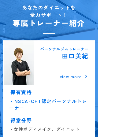
あなたのダイエットを
全力サポート！
専属トレーナー紹介
パーソナルジムトレーナー
田口美紀
阪急池田店
view more
保有資格
・NSCA-CPT認定パーソナルトレ
ーナー
得意分野
・女性ボディメイク、ダイエット