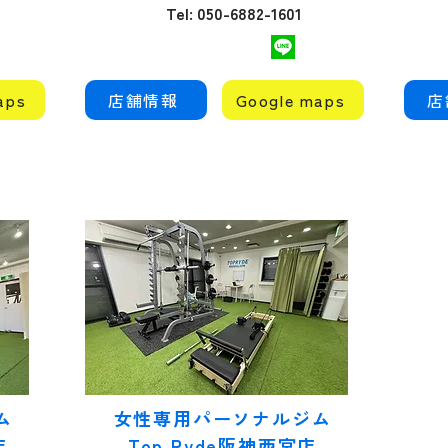
ピラティスの効果を正し
--
Tel: 050-6882-1601
く理解するには、まず
ル
「どこに働きかける運動
ム
なのか」を押さえておく
れる
ことが大切...
aps
店舗情報
Google maps
店
ム
女性専用パーソナルジム
店
Top Ryde阪神西宮店