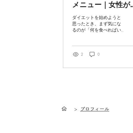
メニュー｜女性が
理なく続けられる
ダイエットを始めようと
日・1週間の献立例
思ったとき、まず気にな
るのが「何を食べればい
と痩せる食べ方の
いのか」という点ではな
ツ
いでしょうか。 食べる量
を減らせば体重は落ち
る。 そう考えて食事を抜
2
0
いてみたものの、夕方に
どうしても我慢できなく
なってしまう。 あるい
は、体重は一度落ちたけ
れど、元の食事に戻した
らすぐに戻ってしまっ
た。 そんな経験をお持ち
の方は少なくないと思い
>
プロフィール
ます。 ダイエット中の食
事メニューでつまずきや
すいのは、「知識が足り
ないから」ではありませ