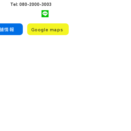
------------ パーソナ
Tel: 080-2000-3003
ジムとフィットネスジ
の違いは？女性に選ば
理由...
舗情報
Google maps