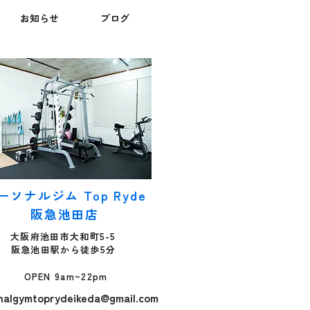
ったパーソナルジムを
お知らせ
ブログ
び、無理なく理想の体
くりに取り組める可能
は大きく高まります。
こで本記事では、パー
ナルジムとフィットネ
ジムの違いから、女性
パーソナルジム選びで
敗しやすい理由、失敗
ないための比較ポイン
7つ、運動が苦手な方
も取り組みやすいマシ
ピラティスという選択
ーソナルジム Top Ryde
、年代別に意識したい
イントまで、これから
阪急池田店
ーソナルジムを探す方
大阪府池田市大和町5-5
もわかりやすく解説し
阪急池田駅から徒歩5分
す。 「今度こそ自分に
ったジムを選びたい」
OPEN 9am~22pm
いう方は、ぜひ最後ま
nalgymtoprydeikeda@gmail.com
ご覧ください。 ------