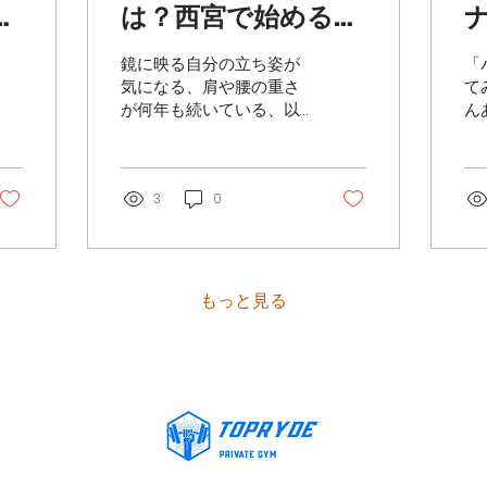
無
は？西宮で始める前
1
に知りたい実感まで
鏡に映る自分の立ち姿が
「
の期間と変化のサイ
気になる、肩や腰の重さ
て
が何年も続いている、以
ん
コ
ン
前と同じ生活なのに体型
ば
が変わってきた。 30代か
「
ら50代にかけて、こうし
ら
た体の変化に戸惑う女性
3
0
る
は決して少なくありませ
ー
ん。 一方で「ピラティス
な
が良いと聞くけれど、実
み
際にどんな効果が期待で
で
もっと見る
きるのかよく分からな
だ
い」という声もよく耳に
「
します。 ピラティスは、
た
体の深い部分にある筋肉
て
を働かせながら、姿勢や
を
動きのクセを整えていく
せ
エクササイズです。 その
め
ため、体重の数字よりも
押