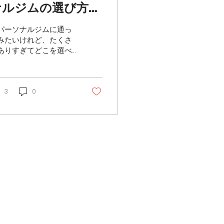
ナルジムの選び方｜
失敗しない比較ポイ
パーソナルジムに通っ
ント7つ
みたいけれど、たくさ
ありすぎてどこを選べ
いいかわからない…」
せっかく入会するな
、失敗せずに続けられ
ジムを選びたい…」 パ
3
0
ソナルジムを検討する
かで、このようにお悩
の方も多いのではない
しょうか。 料金や場所
けで決めてしまい、
思っていた指導と違っ
」「続けられずにやめ
しまった」という後悔
する方は少なくありま
ん。 ですが、あらかじ
比較すべきポイントを
さえておけば、自分に