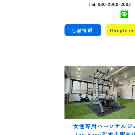
の組み立て方、1週間分の
Tel: 080-2000-3003
メニュー例、年代別の考
え方、忙しい日の時短メ
ニュー、コンビニでの選
び方まで、...
店舗情報
Google m
女性専用パーソナルジ
Top Ryde茨木市駅前