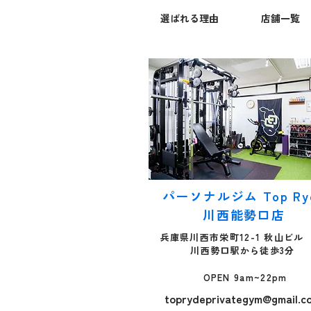
ん。 自分の体に必要な量
選ばれる理由
店舗一覧
がわからないまま、極端
に減らす方向に進んでし
まうことが原因である場
合が多いのです。 必要な
栄養が足りない状態が続
くと、体調を崩しやすく
なるだけでなく、筋肉量
が減って基礎代謝が下が
り、かえって体脂肪が蓄
積しやすい状態になるこ
とが指摘されています。
つまり、ダイエット中の
パーソナルジム Top Ry
食事メニューで大切なの
は「減らすこと」よりも
川西能勢口店
「整えること」です。 そ
兵庫県川西市栄町12-1 秋山ビル 
こで本記事では、女性が1
川西勢口駅から徒歩3分
日に必要とするエネルギ
ーと栄養素の目安を公的
OPEN 9am~22pm
なデータから確認したう
toprydeprivategym@gmail.c
えで、朝・昼・晩の献立