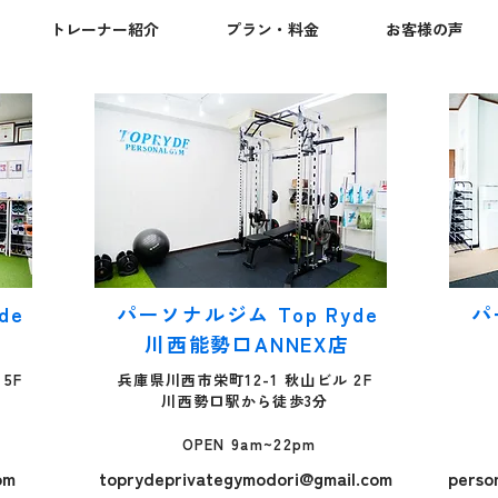
「立ち姿」や「体の動か
合
トレーナー紹介
プラン・料金
お客様の声
しやすさ」といった部分
選
から変化を感じやすいと
づ
いう特徴があります。 そ
性
こで本記事では、西宮で
そ
ピラティスを検討してい
ソ
る方に向けて、期待でき
ス
る効果とその仕組み、効
が
果を感じ始めるまでの期
失
間の目安、そして体の変
し
化を自分で振り返るチェ
ト
ックポイントまでを順を
で
追って解説します。 レッ
ン
de
パーソナルジム Top Ryde
パ
スン以外の日にできるセ
肢
ルフケアや、西宮でスタ
ポ
川西能勢口ANNEX店
ジオ・ジムを選ぶ際の見
パ
5F
兵庫県川西市栄町12-1 秋山ビル 2F
極め方もあわせて紹介し
に
川西勢口駅から徒歩3分
ますので、ぜひ最後まで
ま
ご覧ください。 西宮でピ
合
OPEN 9am~22pm
ラティスを始める前に｜
と
om
toprydeprivategymodori@gmail.com
perso
期待できる効果の全体像
で