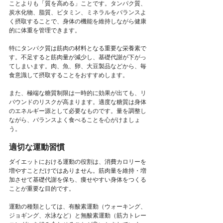
ことよりも「質を高める」ことです。タンパク質、
炭水化物、脂質、ビタミン、ミネラルをバランスよ
く摂取することで、身体の機能を維持しながら健康
的に体重を管理できます。
特にタンパク質は筋肉の材料となる重要な栄養素で
す。不足すると筋肉量が減少し、基礎代謝が下がっ
てしまいます。肉、魚、卵、大豆製品などから、毎
食意識して摂取することをおすすめします。
また、極端な糖質制限は一時的に効果が出ても、リ
バウンドのリスクが高まります。適度な糖質は身体
のエネルギー源として必要なものです。量を調整し
ながら、バランスよく食べることを心がけましょ
う。
適切な運動習慣
ダイエットにおける運動の役割は、消費カロリーを
増やすことだけではありません。筋肉量を維持・増
加させて基礎代謝を保ち、痩せやすい身体をつくる
ことが重要な目的です。
運動の種類としては、有酸素運動（ウォーキング、
ジョギング、水泳など）と無酸素運動（筋力トレー