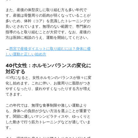
また、産後の体型戻しに取り組む方も多い年代で
す。産後は骨盤周りの筋肉が弱くなっていることが
多いため、体幹（コア）を意識したトレーニングが
良いとされています。無理のない範囲で、専門家の
指導のもと取り組むことが大切です。なお、産後の
方は医師に相談のうえ、運動を開始してください。
→
西宮で産後ダイエットに取り組むには？身体に優
しい運動と正しい始め方
40代女性：ホルモンバランスの変化に
対応する
40代になると、女性ホルモンのバランスが徐々に変
化し始めます。これに伴い、お腹周りに脂肪がつき
やすくなったり、疲れやすくなったりする方が増え
てきます。
この年代では、無理な食事制限や激しい運動より
も、身体への負担が少ない方法を選ぶことが重要で
す。関節に優しいマシンピラティスや、ゆっくりと
した動きで行う筋力トレーニングなどが適していま
す。