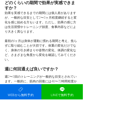
どのくらいの期間で効果が実感できま
すか？
効果を実感できるまでの期間には個人差があります
が、一般的な目安として2〜3ヶ月程度継続すると変
化を感じ始める方もいます。ただし、効果の感じ方
は生活習慣やトレーニング頻度、食事内容などによ
り大きく異なります。
最初の1ヶ月は身体が運動に慣れる期間と考え、焦ら
ずに取り組むことが大切です。体重の変化だけでな
く、身体の引き締まりや姿勢の変化、体調の変化な
ど、さまざまな角度から変化を確認してみてくださ
い。
週に何回通えば良いですか？
週2〜3回のトレーニングが一般的な目安とされてい
ます。一般的に、筋肉の回復には48〜72時間程度か
かるともいわれているため、毎日ハードにトレーニ
ングするよりも、適度な間隔を空けて継続するほう
WEBから無料予約
LINEで無料予約
が良い結果につながりやすいです。
ただし、忙しくて週1回しか通えないという方でも、
継続することで効果は期待できます。大切なのは、
無理のない頻度で長く続けることです。