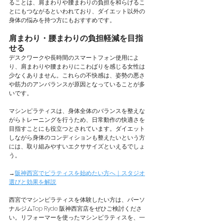
ることは、肩まわりや腰まわりの負担を和らげるこ
とにもつながるといわれており、ダイエット以外の
身体の悩みを持つ方にもおすすめです。
肩まわり・腰まわりの負担軽減を目指
せる
デスクワークや長時間のスマートフォン使用によ
り、肩まわりや腰まわりにこわばりを感じる女性は
少なくありません。これらの不快感は、姿勢の悪さ
や筋力のアンバランスが原因となっていることが多
いです。
マシンピラティスは、身体全体のバランスを整えな
がらトレーニングを行うため、日常動作の快適さを
目指すことにも役立つとされています。ダイエット
しながら身体のコンディションも整えたいという方
には、取り組みやすいエクササイズといえるでしょ
う。
→
阪神西宮でピラティスを始めたい方へ｜スタジオ
選びと効果を解説
西宮でマシンピラティスを体験したい方は、パーソ
ナルジムTop Ryde 阪神西宮店をぜひご検討くださ
い。リフォーマーを使ったマシンピラティスを、一