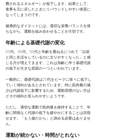
費されるエネルギー）が低下します。結果として、
食事を元に戻したときにリバウンドしやすい体質に
なってしまうのです。
健康的なダイエットには、適切な栄養バランスを保
ちながら、運動を組み合わせることが大切です。
年齢による基礎代謝の変化
30代、40代、50代と年齢を重ねるにつれて「以前
と同じ生活をしているのに太りやすくなった」と感
じる方が増えてきます。これは加齢に伴う基礎代謝
の低下が大きな原因の一つといわれています。
一般的に、基礎代謝は20代をピークに徐々に低下し
ていく傾向があるとされています。特に筋肉量の減
少は代謝低下に影響するため、運動習慣のない方ほ
どその傾向が見られやすいようです。
ただし、適切な運動で筋肉量を維持することで、年
齢に関係なく代謝の低下を緩やかにすることは目指
せます。「もう歳だから」と諦める必要はありませ
ん。
運動が続かない・時間がとれない