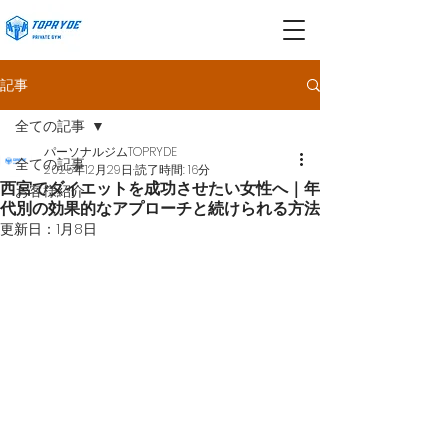
記事
全ての記事
パーソナルジムTOPRYDE
全ての記事
2025年12月29日
読了時間: 16分
西宮でダイエットを成功させたい女性へ｜年
お客様紹介
代別の効果的なアプローチと続けられる方法
更新日：
1月8日