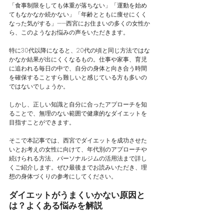
「食事制限をしても体重が落ちない」「運動を始め
てもなかなか続かない」「年齢とともに痩せにくく
なった気がする」——西宮にお住まいの多くの女性か
ら、このようなお悩みの声をいただきます。
特に30代以降になると、20代の頃と同じ方法ではな
かなか結果が出にくくなるもの。仕事や家事、育児
に追われる毎日の中で、自分の身体と向き合う時間
を確保することすら難しいと感じている方も多いの
ではないでしょうか。
しかし、正しい知識と自分に合ったアプローチを知
ることで、無理のない範囲で健康的なダイエットを
目指すことができます。
そこで本記事では、西宮でダイエットを成功させた
いとお考えの女性に向けて、年代別のアプローチや
続けられる方法、パーソナルジムの活用法まで詳し
くご紹介します。ぜひ最後までお読みいただき、理
想の身体づくりの参考にしてください。
ダイエットがうまくいかない原因と
は？よくある悩みを解説