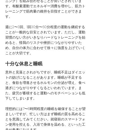
ニング）を組み合わせることが良いとされていま
す。有酸素運動でエネルギー消費を増やし、筋力ト
レーニングで筋肉量の維持を目指すことができま
す。
週に2〜3回、1回30分〜60分程度の運動を継続する
ことが一般的な目安とされています。ただし、運動
習慣のない方がいきなりハードなトレーニングを始
めると、怪我のリスクや挫折につながりやすいた
め、自分の体力に合わせて徐々に強度を上げていく
ことが大切です。
十分な休息と睡眠
意外と見落とされがちですが、睡眠不足はダイエッ
トの妨げになることがあります。睡眠が不足する
と、食欲を増進させるホルモンの分泌が増え、食べ
過ぎにつながりやすくなるといわれています。ま
た、疲労が蓄積すると運動へのモチベーションも低
下してしまいます。
理想的には7〜8時間程度の睡眠を確保することが望
ましいですが、忙しい方はまず睡眠の質を高めるこ
とを意識してみてください。就寝前のスマートフォ
ン使用を控える、入浴で身体を温める、といった工
夫が参考になります。