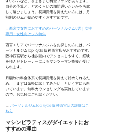
すいジムなど、さまざまな料金プランがあります。
自分の予算と、どのくらいの期間通いたいかを考慮
して選びましょう。初期費用を抑えたい方には、月
額制のジムが始めやすくおすすめです。
→
西宮で女性におすすめのパーソナルジム6選｜女性
専用・女性向けジム特集
西宮エリアでパーソナルジムをお探しの方には、パ
ーソナルジムTop Ryde 阪神西宮店がおすすめです。
阪神西宮駅から徒歩圏内でアクセスしやすく、経験
を積んだトレーナーによるマンツーマン指導が受け
られます。
月額制の料金体系で初期費用を抑えて始められるた
め、「まずは気軽に試してみたい」という方にも向
いています。無料カウンセリングも実施しています
ので、お気軽にご相談ください。
→ 
パーソナルジムTop Ryde 阪神西宮店の詳細はこ
ちら
マシンピラティスがダイエットにお
すすめの理由