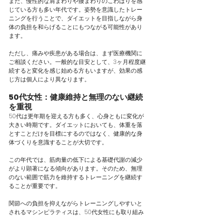
また、慢性的な肩まわりや腰まわりのこわばりを感
じている方も多い年代です。姿勢を意識したトレー
ニングを行うことで、ダイエットを目指しながら身
体の負担を和らげることにもつながる可能性があり
ます。
ただし、痛みや疾患がある場合は、まず医療機関に
ご相談ください。一般的な目安として、3ヶ月程度継
続すると変化を感じ始める方もいますが、効果の感
じ方は個人により異なります。
50代女性：健康維持と無理のない継続
を重視
50代は更年期を迎える方も多く、心身ともに変化が
大きい時期です。ダイエットにおいても、体重を落
とすことだけを目標にするのではなく、健康的な身
体づくりを意識することが大切です。
この年代では、筋肉量の低下による基礎代謝の減少
がより顕著になる傾向があります。そのため、無理
のない範囲で筋力を維持するトレーニングを継続す
ることが重要です。
関節への負担を抑えながらトレーニングしやすいと
されるマシンピラティスは、50代女性にも取り組み