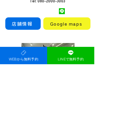
Tel: 080-2000-3003
店舗情報
Google maps
WEBから無料予約
LINEで無料予約
女性専用パーソナルジム Top
Ryde茨木市駅前店
大阪府茨木市本町６−９ 茨木本町ビル 3階
B
​阪急茨木市駅から徒歩5分
OPEN 9am~22pm
personalgymtoprydeibaraki@gmail.com