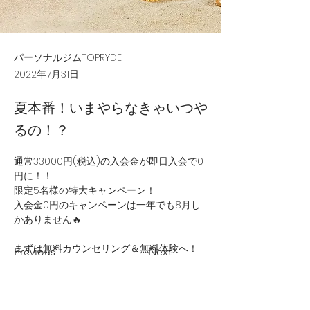
パーソナルジムTOPRYDE
2022年7月31日
夏本番！いまやらなきゃいつや
るの！？
通常33000円(税込)の入会金が即日入会で0
円に！！
限定5名様の特大キャンペーン！
入会金0円のキャンペーンは一年でも8月し
かありません🔥
まずは無料カウンセリング＆無料体験へ！
Previous
Next